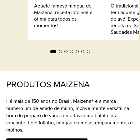
Aquele famoso mingau de
O tradicional
Maizena, receita infalível e
tem aquele g
ótima para todos os
de avó. Expe
momentos!
receita de Se
Saudades Ma
biscoito Sequ
gostoso para 
manhã e lanc
acompanhado
café fresquin
conversas. A
fazer os seq
PRODUTOS MAIZENA
de infância 
boca.
Há mais de 150 anos no Brasil, Maizena® é a marca
número um de amido de milho, incrivelmente versátil na
hora do preparo de várias receitas como batata frita
crocante, bolo fofinho, mingau cremoso, empanamentos e
molhos.