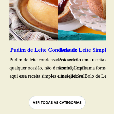
Bol
fof
sab
caf
Ing
sim
Pudim de Leite Condensado
Bolo de Leite Simples
tod
Pudim de leite condensado é perfeito em
Procurando uma receita de b
Con
qualquer ocasião, não é mesmo? Confira
Conheça aqui uma forma prát
aqui essa receita simples e inesquecível.
um delicioso Bolo de Leite. B
conferir o passo a passo.
VER TODAS AS CATEGORIAS