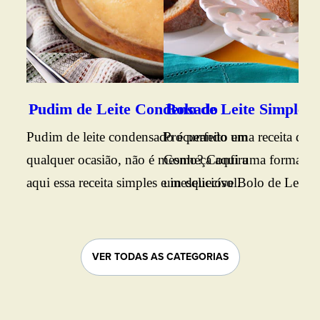
Pudim de Leite Condensado
Bolo de Leite Simples
Bo
Pudim de leite condensado é perfeito em
Procurando uma receita de b
Vej
qualquer ocasião, não é mesmo? Confira
Conheça aqui uma forma prát
fof
aqui essa receita simples e inesquecível.
um delicioso Bolo de Leite. B
da 
conferir o passo a passo.
agr
VER TODAS AS CATEGORIAS