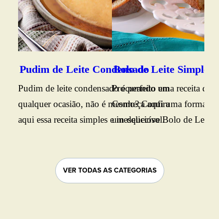
sab
caf
Ing
sim
Pudim de Leite Condensado
Bolo de Leite Simples
tod
Pudim de leite condensado é perfeito em
Procurando uma receita de b
Con
qualquer ocasião, não é mesmo? Confira
Conheça aqui uma forma prát
aqui essa receita simples e inesquecível.
um delicioso Bolo de Leite. B
conferir o passo a passo.
VER TODAS AS CATEGORIAS