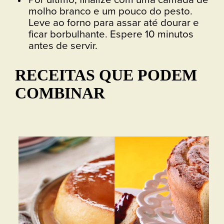
molho branco e um pouco do pesto.
Leve ao forno para assar até dourar e
ficar borbulhante. Espere 10 minutos
antes de servir.
RECEITAS QUE PODEM
COMBINAR
Bo
Vej
Bol
fof