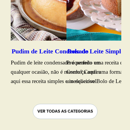
Pudim de Leite Condensado
Bolo de Leite Simples
Bo
Pudim de leite condensado é perfeito em
Procurando uma receita de b
Vej
qualquer ocasião, não é mesmo? Confira
Conheça aqui uma forma prát
fof
aqui essa receita simples e inesquecível.
um delicioso Bolo de Leite. B
da 
conferir o passo a passo.
agr
VER TODAS AS CATEGORIAS