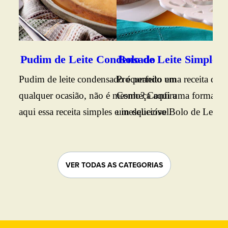
sab
caf
Ing
sim
Pudim de Leite Condensado
Bolo de Leite Simples
tod
Pudim de leite condensado é perfeito em
Procurando uma receita de b
Con
qualquer ocasião, não é mesmo? Confira
Conheça aqui uma forma prát
aqui essa receita simples e inesquecível.
um delicioso Bolo de Leite. B
conferir o passo a passo.
VER TODAS AS CATEGORIAS