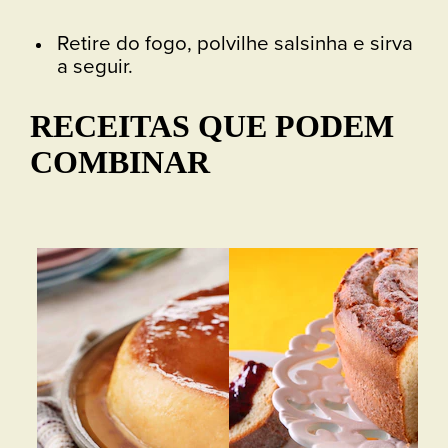
Retire do fogo, polvilhe salsinha e sirva
a seguir.
RECEITAS QUE PODEM
COMBINAR
Bo
Vej
Bol
fof