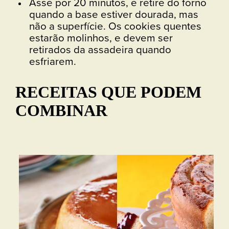
Asse por 20 minutos, e retire do forno
quando a base estiver dourada, mas
não a superfície. Os cookies quentes
estarão molinhos, e devem ser
retirados da assadeira quando
esfriarem.
RECEITAS QUE PODEM
COMBINAR
Bo
Vej
Bol