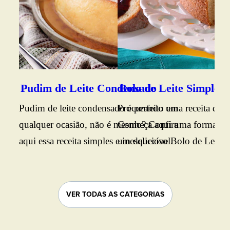
fof
sab
caf
Ing
sim
Pudim de Leite Condensado
Bolo de Leite Simples
tod
Pudim de leite condensado é perfeito em
Procurando uma receita de b
Con
qualquer ocasião, não é mesmo? Confira
Conheça aqui uma forma prát
aqui essa receita simples e inesquecível.
um delicioso Bolo de Leite. B
conferir o passo a passo.
VER TODAS AS CATEGORIAS