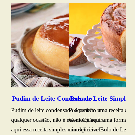
Bo
Vej
Bol
fof
sab
caf
Ing
sim
Pudim de Leite Condensado
Bolo de Leite Simples
tod
Pudim de leite condensado é perfeito em
Procurando uma receita de b
Con
qualquer ocasião, não é mesmo? Confira
Conheça aqui uma forma prát
aqui essa receita simples e inesquecível.
um delicioso Bolo de Leite. B