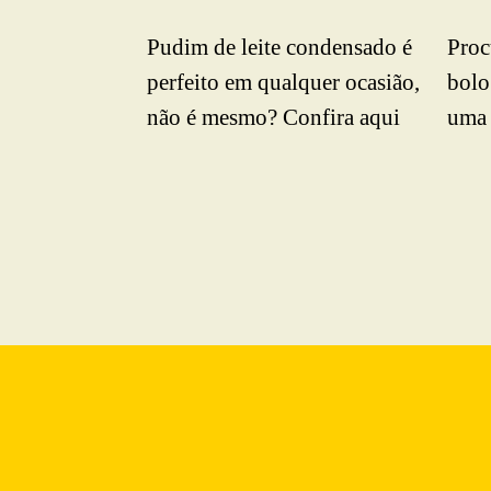
Pudim de leite condensado é
Proc
perfeito em qualquer ocasião,
bolo
não é mesmo? Confira aqui
uma 
essa receita simples e
um d
inesquecível.
Bast
a pa