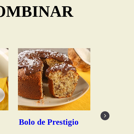
COMBINAR
Bolo For
Fácil e R
Bolo de Prestigio