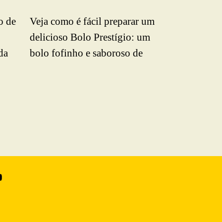
o de
Veja como é fácil preparar um
Clique aqui e
delicioso Bolo Prestígio: um
melhor receit
da
bolo fofinho e saboroso de
Formigueiro: 
chocolate com coco que vai
tem textura f
os os
bem para o seu café da tarde.
sabor. Clique
Confira!
surpreenda c