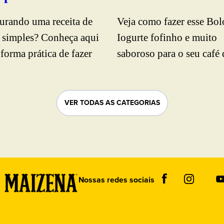
urando uma receita de
Veja como fazer esse Bol
 simples? Conheça aqui
Iogurte fofinho e muito
forma prática de fazer
saboroso para o seu café 
elicioso Bolo de Leite.
tarde. Ingredientes super
a clicar e conferir o passo
simples para agradar tod
sso.
paladares. Confira!
VER TODAS AS CATEGORIAS
Nossas redes sociais