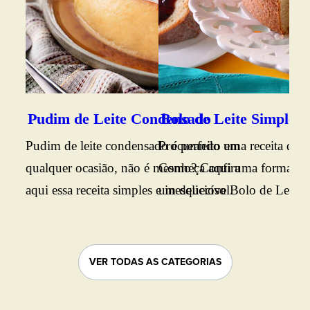
Pudim de Leite Condensado
Bolo de Leite Simples
Bo
Pudim de leite condensado é perfeito em
Procurando uma receita de b
Vej
qualquer ocasião, não é mesmo? Confira
Conheça aqui uma forma prát
fof
aqui essa receita simples e inesquecível.
um delicioso Bolo de Leite. B
da 
conferir o passo a passo.
agr
VER TODAS AS CATEGORIAS