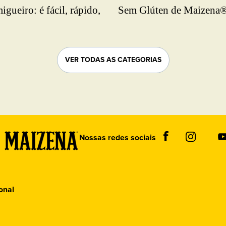
igueiro: é fácil, rápido,
Sem Glúten de Maizena
textura fofinha e muito
r. Clique aqui e
reenda com esse sabor!
VER TODAS AS CATEGORIAS
Nossas redes sociais
ional