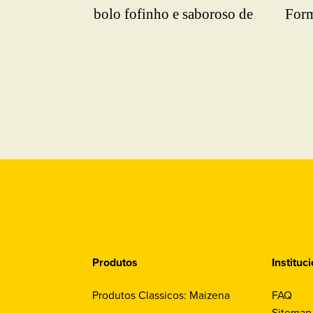
bolo fofinho e saboroso de
Form
chocolate com coco que vai
tem 
bem para o seu café da tarde.
sabo
Confira!
surp
Produtos
Instituc
Produtos Classicos: Maizena
FAQ
Sitemap