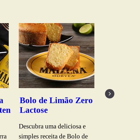
Pão de C
Banana d
Liquidifi
a
Bolo de Limão Zero
ten
Lactose
Descubra uma deliciosa e
Prepare um d
rra
simples receita de Bolo de
Casca de Ban