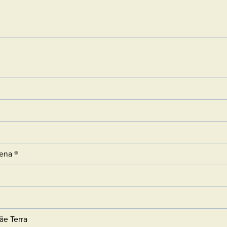
ena ®
ãe Terra